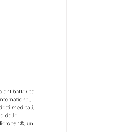
nternational, 
otti medicali, 
po delle 
 Microban®, un 