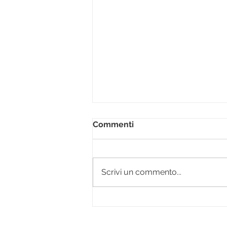
Commenti
Scrivi un commento...
Sugheropuro | Un trend
innovativo e ecosostenibile