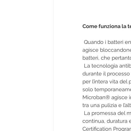
Come funziona la t
 Quando i batteri entrano in contatto con la superficie trattata, la tecnologia Microban® 
agisce bloccandone 
batteri, che pertant
 La tecnologia antibatterica Microban® a base d'argento, incorporata nelle piastrelle 
durante il processo
per l’intera vita del
solo temporaneamente
Microban® agisce in
tra una pulizia e l’alt
 La promessa del marchio Microban® è di offrire ai consumatori una protezione 
continua, duratura e
Certification Progr