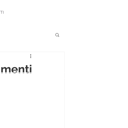
TI
menti