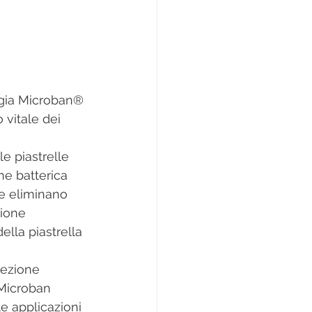
vitale dei 
ne batterica 
che eliminano 
zione 
lla piastrella 
 Microban 
e applicazioni 