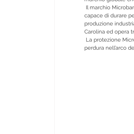
 Il marchio Microban® garantisce una protezione antimicrobica continua ed efficace, 
capace di durare per
produzione industria
Carolina ed opera tra
 La protezione Microban® contro la proliferazione di germi e batteri ha un’azione che 
perdura nell’arco de