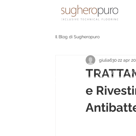
Il Blog di Sugheropuro
giulia630
22 apr 2
TRATTAM
LUXURY SP
LUXURY 
e Rivest
Antibatte