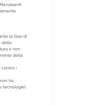
o Microban® 
nalmente 
nte la fase di 
 della 
ttura e non 
nente della 
 contro i 
 non ha 
e tecnologie).