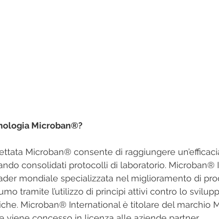
cnologia Microban®?
zzando consolidati protocolli di laboratorio. Microban® I
eader mondiale specializzata nel miglioramento di prod
umo tramite l’utilizzo di principi attivi contro lo svilup
eriche. Microban® International è titolare del marchio
 viene concesso in licenza alle aziende partner.