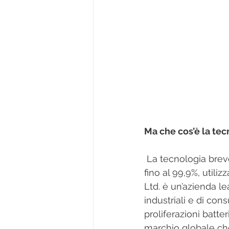
Ma che cos’è la te
 La tecnologia brevettata Microban® consente di raggiungere un’efficacia antibatterica 
fino al 99,9%, utili
Ltd. è un’azienda l
industriali e di cons
proliferazioni batt
marchio globale che