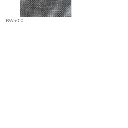
BW4010
DESCRIZIONE
VARIANTI
INFORMAZIONI TECNICHE
DESTINAZIONI D'USO
Contattaci per qualsiasi richiesta
© 2018 LAMA srl
Via G. Amendola, 8 50058 Signa (FI)
C.F. e P.IVA
00409090487
| R.E.A. 233404 | Reg. Imp. Firenze
00409090487
Cap. Soc. Euro 115.000,00 i.v.
Privacy Policy